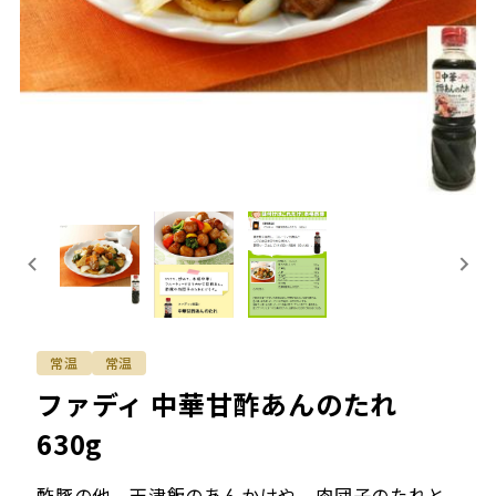
常温
常温
ファディ 中華甘酢あんのたれ
630g
酢豚の他、天津飯のあんかけや、肉団子のたれと