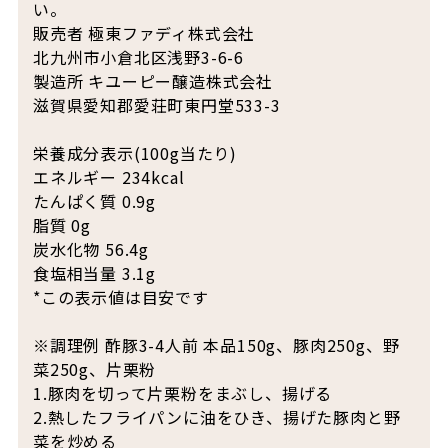
い。
販売者 極東ファディ株式会社
北九州市小倉北区浅野3-6-6
製造所 キユーピー醸造株式会社
滋賀県愛知郡愛荘町東円堂533-3
栄養成分表示(100g当たり)
エネルギー 234kcal
たんぱく質 0.9g
脂質 0g
炭水化物 56.4g
食塩相当量 3.1g
*この表示値は目安です
※調理例 酢豚3-4人前 本品150g、豚肉250g、野
菜250g、片栗粉
1.豚肉を切って片栗粉をまぶし、揚げる
2.熱したフライパンに油をひき、揚げた豚肉と野
菜を炒める