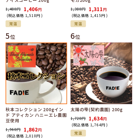
アイスコーヒー 200g
モカ200g
1,406
1,311
1,480
円
1,380
円
円
円
(税込価格
1,518
円
)
(税込価格
1,415
円
)
常温
常温
5
6
位
位
秋本コレクション 200gイン
太陽の雫(契約農園) 200g
ド アティカン ハニーエレ農園
1,634
1,720
円
円
豆使用
(税込価格
1,764
円
)
1,862
1,960
円
円
常温
(税込価格
2,010
円
)