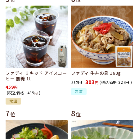
ファディ リキッド アイスコー
ファディ 牛丼の具 160g
ヒー 無糖 1L
303
319
円
(税込価格
327
円
)
円
459
冷凍
(税込価格
495
)
円
常温
7
8
位
位