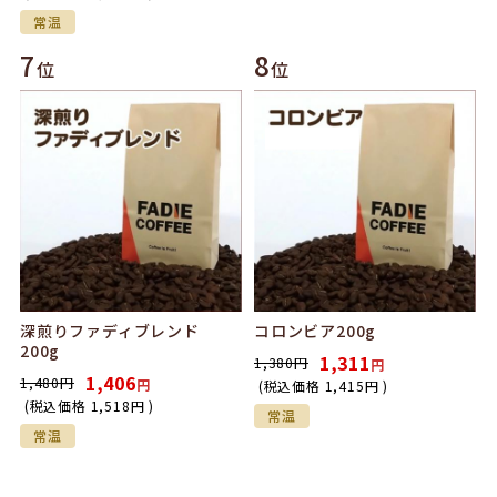
常温
7
8
位
位
深煎りファディブレンド
コロンビア200g
200g
1,311
1,380
円
円
1,406
1,480
円
円
(税込価格
1,415
円
)
(税込価格
1,518
円
)
常温
常温