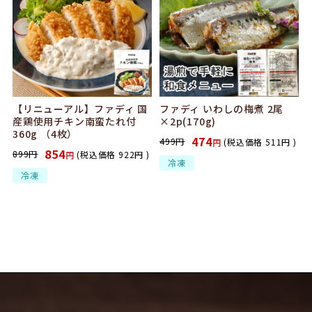
【リニューアル】ファディ 国
ファディ いわしの梅煮 2尾
産鶏使用チキン南蛮たれ付
×2p(170g)
360g （4枚）
474
499
円
(税込価格
511
円
)
円
854
899
円
(税込価格
922
円
)
円
冷凍
冷凍