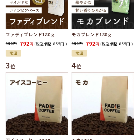
ファディブレンド180ｇ
モカブレンド180ｇ
792
792
990
円
990
円
(税込価格
855
円
)
(税込価格
855
円
)
円
円
常温
常温
3
4
位
位