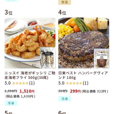
常温
3
4
位
位
ニッスイ 海老がギッシリ ご馳
日東ベスト ハンバーグヴィア
走海老フライ 500g(30尾)
ンド 180g
5.0
(1)
5.0
(1)
★ ★ ★ ★ ★
★ ★ ★ ★ ★
1,510
299
1,590
円
359
円
(税込価格
322
円
)
円
円
(税込価格
1,630
円
)
冷凍
冷凍
5
6
位
位