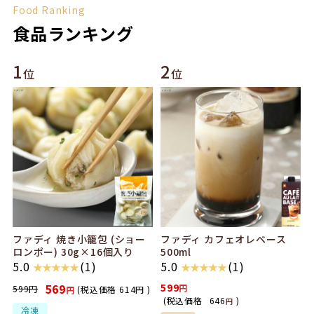
Food Ranking
食品ランキング
1
2
位
位
ファディ 焼き小籠包 (ショー
ファディ カフェオレベース
ロンポー) 30g×16個入り
500ml
5.0
(1)
5.0
(1)
★ ★ ★ ★ ★
★ ★ ★ ★ ★
569
599
599
円
(税込価格
614
円
)
円
(税込価格
646
)
円
冷凍