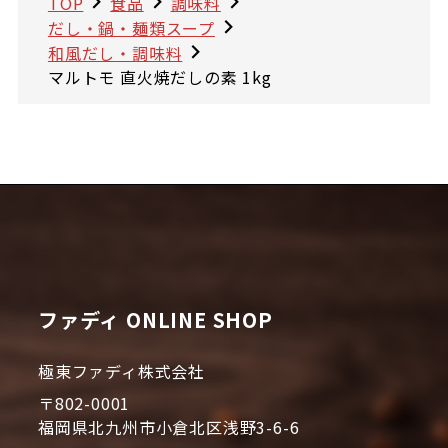
TOP
食品
調味料
だし・鍋・麺類スープ
和風だし・調味料
マルトモ 直火焼だしの素 1kg
ファディ ONLINE SHOP
極東ファディ株式会社
〒802-0001
福岡県北九州市小倉北区浅野3-6-6