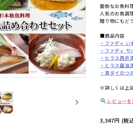
面倒なお魚料理
人気のお魚調
贈り物にもど
■商品内容
・ファディ い
・ファディ サ
・ヒラス西京漬
・ヒラス醤油漬
・真ダイのつみれ
※詳しくは上
レビューを
3,347円
(税