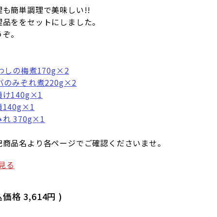
も簡単調理で美味しい!!
理品ををセットにしました。
うぞ。
わしの梅煮170g×2
バのみぞれ煮220g×2
け140g×1
140g×1
 370g×1
記商品名より各ページでご確認くださいませ。
見る
込価格
3,614円
)