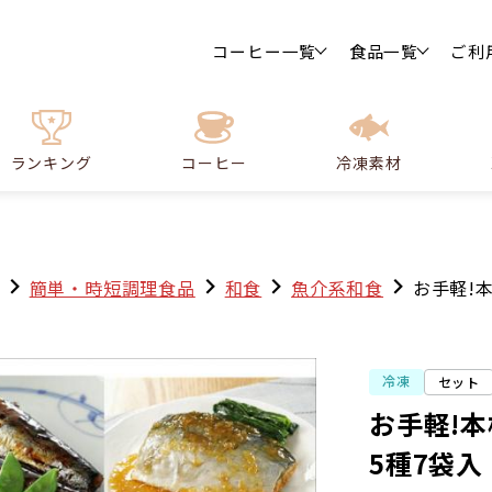
コーヒー一覧
食品一覧
ご利
ランキング
コーヒー
冷凍素材
簡単・時短調理食品
和食
魚介系和食
お手軽!
冷凍
セット
お手軽!
5種7袋入