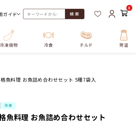
0
用ガイド
検 索
冷凍揚物
冷食
チルド
常温
本格魚料理 お魚詰め合わせセット 5種7袋入
冷凍
本格魚料理 お魚詰め合わせセット