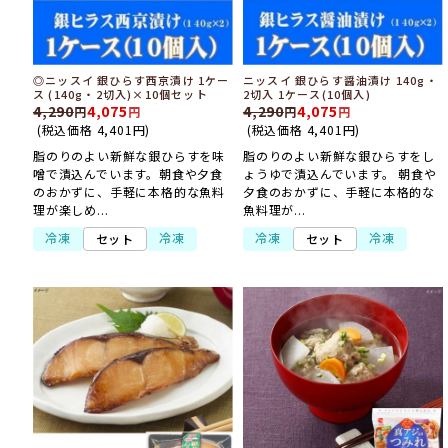
◎ニッスイ 銀ひらす西京漬け 1ケー
ニッスイ 銀ひらす醤油漬け 140g・
ス (140g・2切入)×10個セット
2切入 1ケース(10個入)
4,290
4,075
4,290
4,075
(税込価格
4,401
円
)
(税込価格
4,401
円
)
脂のりのよい新鮮な銀ひらすを味
脂のりのよい新鮮な銀ひらすをし
噌で漬込んでいます。朝食や夕食
ょうゆで漬込んでいます。 朝食や
のおかずに、手軽に本格的な魚料
夕食のおかずに、手軽に本格的な
理が楽しめ...
魚料理が...
冷凍
冷凍
冷凍
冷凍
セット
セット