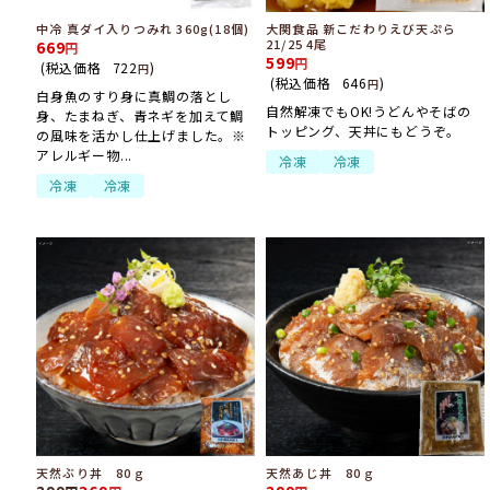
中冷 真ダイ入りつみれ 360g(18個)
大関食品 新こだわりえび天ぷら
21/25 4尾
669
599
(税込価格
722
)
円
(税込価格
646
)
円
白身魚のすり身に真鯛の落とし
自然解凍でもOK!うどんやそばの
身、たまねぎ、青ネギを加えて鯛
トッピング、天丼にもどうぞ。
の風味を活かし仕上げました。※
アレルギー物...
冷凍
冷凍
冷凍
冷凍
天然ぶり丼 80ｇ
天然あじ丼 80ｇ