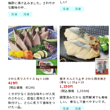
しい!
梅酢に漬け込みました。さわやか
な酸味の中...
冷凍
冷凍
冷凍
冷凍
さわら炙りスライス 8g×10枚
極洋 だんどり上手 さわら西京焼き
(骨なし) 25g×10
419
1,250
(税込価格
452
)
円
(税込価格
1,350
)
円
くせが少なく淡白な味わいが人気
調理済みだから 自然解凍でも美味
のさわらに、岩塩と昆布エキスで
しい。 骨なしで食べやすいです。
味付けし、さらに炙りで香味をつ
けた一品。
冷凍
冷凍