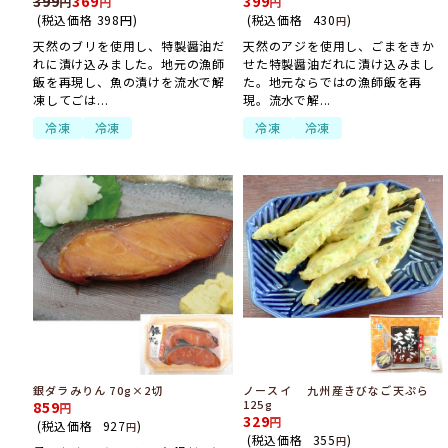
399
369
399
(税込価格
398
円
)
(税込価格
430
)
円
天然のブリを使用し、特製醤油だ
天然のアジを使用し、ごまをきか
れに漬け込みました。地元の漁師
せた特製醤油だれに漬け込みまし
飯を再現し、魚の漬けを流水で解
た。地元ならではの漁師飯を再
凍してごは...
現。流水で解...
冷凍
冷凍
冷凍
冷凍
銀ダラみりん 70g×2切
ノースイ 九州産きびなご天ぷら
125g
859
329
(税込価格
927
)
円
(税込価格
355
)
円