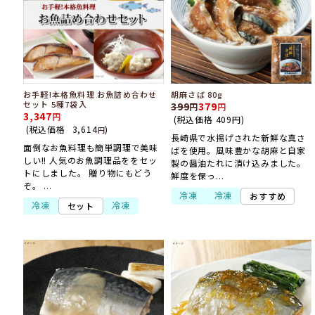
お手軽!本格魚料理 お魚詰め合わせ
胡麻さば 80g
セット 5種7袋入
399
379
3,347
(税込価格
409
円
)
(税込価格
3,614
)
円
長崎県で水揚げされた新鮮な真さ
面倒なお魚料理も簡単調理で美味
ばを使用。風味豊かな胡麻と自家
しい!! 人気のお魚調理品ををセッ
製の醤油たれに漬け込みました。
トにしました。 贈り物にもどう
鮮度を保っ...
ぞ。 ...
冷凍
冷凍
おすすめ
冷凍
冷凍
セット