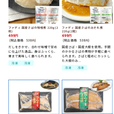
ファディ 国産さばの味噌煮 220g(2
ファディ 国産さばのみぞれ煮
枚)
220g(2尾)
499
499
(税込価格
538
)
(税込価格
538
)
円
円
だしをきかせ、合わせ味噌で甘め
国産さば・国産大根を使用。手間
に仕上げた逸品。身はふっくら、
のかかるさばの煮物が手軽に食べ
骨まで美味しく食べられます。
られます。さばと粗めにカットし
た大根のみ...
冷凍
冷凍
冷凍
冷凍