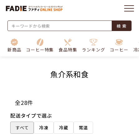
検 索
新商品
コーヒー特集
食品特集
ランキング
コーヒー
冷
魚介系和食
全28件
配送タイプで選ぶ
すべて
冷凍
冷蔵
常温