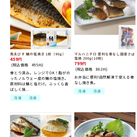
魚ゑびす 鯖の塩焼き 1枚（90g）
マルハニチロ 便利な骨なし国産さば
塩焼 200g(10枚)
459
799
(税込価格
495
)
円
(税込価格
862
)
円
骨とり済み。レンジでOK！脂がの
お弁当に便利!自然解凍で使える骨
ったノルウェー産の鯖の塩焼き。
なし焼き魚。
原材料は鯖と塩だけ。ふっくら香
ばしく焼...
冷凍
冷凍
冷凍
冷凍