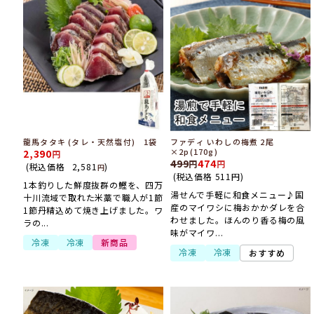
龍馬タタキ (タレ・天然塩付) 1袋
ファディ いわしの梅煮 2尾
×2p(170g)
2,390
499
474
(税込価格
2,581
)
円
(税込価格
511
円
)
1本釣りした鮮度抜群の鰹を、四万
湯せんで手軽に和食メニュー♪国
十川流域で取れた米藁で職人が1節
産のマイワシに梅おかかダレを合
1節丹精込めて焼き上げました。ワ
わせました。ほんのり香る梅の風
ラの...
味がマイワ...
冷凍
冷凍
新商品
冷凍
冷凍
おすすめ