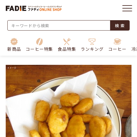
検 索
新商品
コーヒー特集
食品特集
ランキング
コーヒー
冷