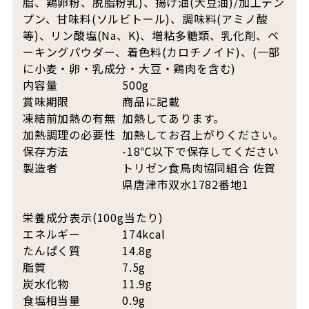
脂、鶏卵粉、脱脂粉乳)、揚げ油(大豆油)/加工デン
プン、甘味料(ソルビトール)、調味料(アミノ酸
等)、リン酸塩(Na、K)、増粘多糖類、乳化剤、ベ
ーキングパウダー、着色料(カロチノイド)、(一部
に小麦・卵・乳成分・大豆・鶏肉を含む)
内容量
500g
賞味期限
商品に記載
凍結前加熱の有無
加熱してあります。
加熱調理の必要性
加熱してお召上がりください。
保存方法
-18℃以下で保存してください
製造者
トリゼン食鳥肉協同組合 佐賀
県唐津市双水1782番地1
栄養成分表示(100g当たり)
エネルギー
174kcal
たんぱく質
14.8g
脂質
7.5g
炭水化物
11.9g
食塩相当量
0.9g