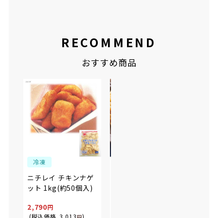
RECOMMEND
おすすめ商品
冷凍
冷凍
冷
ファディ 国産鶏のレ
ニチ
ニチレイ チキンナゲ
モンバジルナゲット
キン
ット 1kg(約50個入)
20個(300g)
750
2,790
659
1,25
(税込価格
3,013
)
(税込価格
711
)
(税込
円
円