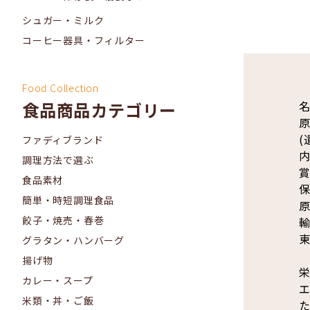
シュガー・ミルク
コーヒー器具・フィルター
Food Collection
名
食品商品カテゴリー
(
ファディブランド
内
調理方法で選ぶ
賞
食品素材
簡単・時短調理食品
原
餃子・焼売・春巻
輸
東
グラタン・ハンバーグ
揚げ物
栄
カレー・スープ
エ
米類・丼・ご飯
た