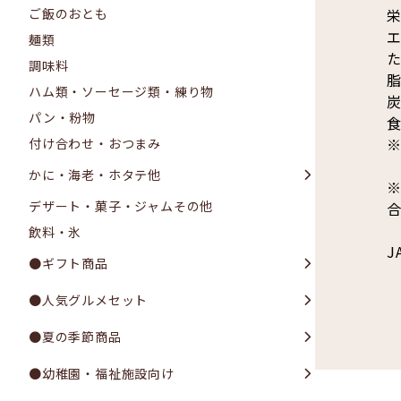
栄
ご飯のおとも
エ
麺類
た
調味料
脂
ハム類・ソーセージ類・練り物
炭
パン・粉物
食
※
付け合わせ・おつまみ
かに・海老・ホタテ他
デザート・菓子・ジャムその他
飲料・氷
J
●ギフト商品
●人気グルメセット
●夏の季節商品
●幼稚園・福祉施設向け