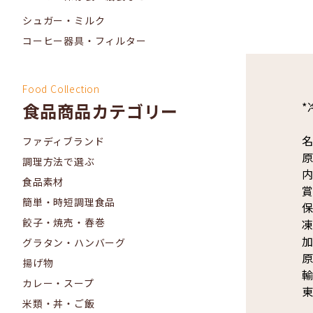
シュガー・ミルク
コーヒー器具・フィルター
Food Collection
*
食品商品カテゴリー
名
ファディブランド
原
調理方法で選ぶ
内
食品素材
簡単・時短調理食品
保
餃子・焼売・春巻
グラタン・ハンバーグ
原
揚げ物
輸
カレー・スープ
東
米類・丼・ご飯