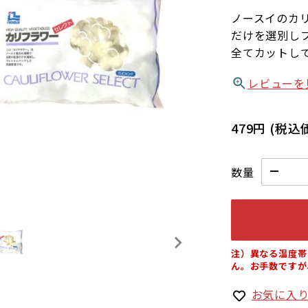
ノースイのカ
だけを選別し
全てカットし
レビューを
479円
(税込
数量
注）異なる温度帯
ん。お手数ですが
お気に入