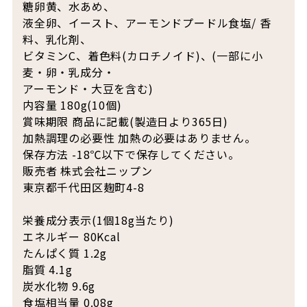
糖卵黄、水あめ、
液全卵、イースト、アーモンドプードル食塩/ 香
料、乳化剤、
ビタミンC、着色料(カロチノイド)、(一部に小
麦・卵・乳成分・
アーモンド・大豆を含む)
内容量 180g(10個)
賞味期限 商品に記載(製造日より365日)
加熱調理の必要性 加熱の必要はありません。
保存方法 -18℃以下で保存してください。
販売者 株式会社ニップン
東京都千代田区麹町4-8
栄養成分表示(1個18g当たり)
エネルギー 80Kcal
たんぱく質 1.2g
脂質 4.1g
炭水化物 9.6g
食塩相当量 0.08g