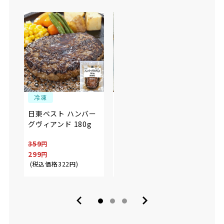
冷凍
冷凍
冷
日東ベスト ハンバー
日東ベスト ソースイ
日東
グヴィアンド 180g
ンヴィアンド和風
イン
160g(固形量120g)
アンド
359
299
299
299
(税込価格
322
円
)
(税込価格
322
)
(税込
円