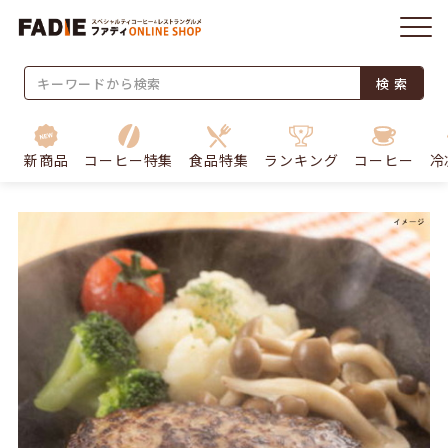
検 索
新商品
コーヒー特集
食品特集
ランキング
コーヒー
冷