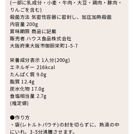
(一部に乳成分・小麦・牛肉・大豆・鶏肉・豚肉・
りんごを含む)
殺菌方法 気密性容器に密封し、加圧加熱殺菌
内容量 200g
賞味期限 商品に記載
販売者 ハウス食品株式会社
大阪府東大阪市御厨栄町1-5-7
栄養成分表示 1人分(200g)
エネルギー 216kcal
たんぱく質 9.0g
脂質 12.4g
炭水化物 17.0g
食塩相当量 2.7g
(推定値)
●作り方
・袋(レトルトパウチ)の封を切らずに、熱湯の中
にいれ、3-5分沸騰させます。