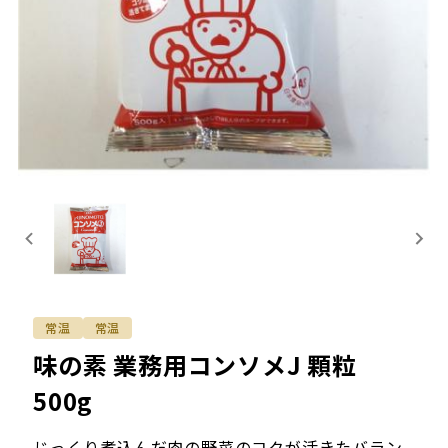
常温
常温
味の素 業務用コンソメJ 顆粒
500g
じっくり煮込んだ肉の野菜のコクが活きたバラン