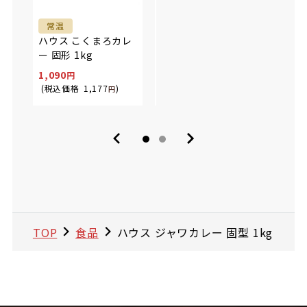
常温
常温
常
ハウス こくまろカレ
ハウス バーモントカ
SB
ー 固形 1kg
レー 固型 1kg
レーク
1,090
1,090
899
(税込価格
1,177
)
(税込価格
1,177
)
(税込
円
円
TOP
食品
ハウス ジャワカレー 固型 1kg