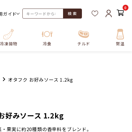
0
用ガイド
検 索
冷凍揚物
冷食
チルド
常温
オタフク お好みソース 1.2kg
お好みソース 1.2kg
菜・果実に約20種類の香辛料をブレンド。