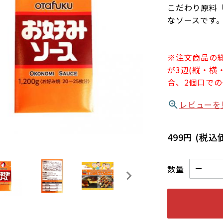
こだわり原料
なソースです
※注文商品の総
が3辺(縦・横
合、2個口で
レビューを
499円
(税込
数量