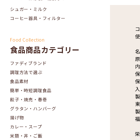
シュガー・ミルク
コーヒー器具・フィルター
Food Collection
食品商品カテゴリー
名
原
ファディブランド
内
調理方法で選ぶ
食品素材
簡単・時短調理食品
製
餃子・焼売・春巻
東
グラタン・ハンバーグ
製
揚げ物
福
カレー・スープ
栄
米類・丼・ご飯