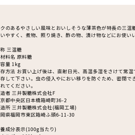
コクのあるやさしい風味とおいしそうな薄茶色が特長の三温
使いやすく、煮物、照り焼き、酢の物、漬け物などにお使い
称 三温糖
材料名 原料糖
容量 1kg
保存方法 お買い上げ後は、直射日光、高温多湿をさけて常温
保存して下さい。虫の侵入やにおい移りを防ぐため、密閉で
入れてください。
造者 三井製糖株式会社F
京都中央区日本橋箱崎町36-2
造所 三井製糖株式会社(福岡工場)
岡県福岡市東区箱崎ふ頭6-11-30
養成分表示(100g当たり)