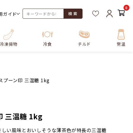
0
用ガイド
検 索
冷凍揚物
冷食
チルド
常温
スプーン印 三温糖 1kg
 三温糖 1kg
さしい風味とおいしそうな薄茶色が特長の三温糖