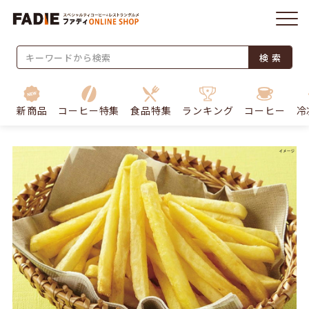
検 索
新商品
コーヒー特集
食品特集
ランキング
コーヒー
冷