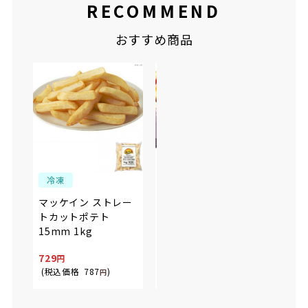
RECOMMEND
おすすめ商品
冷凍
冷凍
冷
マッケイン ストレー
ノースイ ミニポテト
マッ
トカットポテト
塩味 500g
ポテト
15mm 1kg
729
449
569
(税込価格
787
)
(税込価格
484
)
(税込
円
円