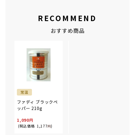
RECOMMEND
おすすめ商品
【メ
常温
冷凍
マラ(
日東ベスト JG上海風
ファディ ブラックペ
塩焼きそば 200g
ッパー 210g
299
2,83
1,090
269
2,65
(税込価格
1,177
)
(税込価格
290
円
)
(税込
円