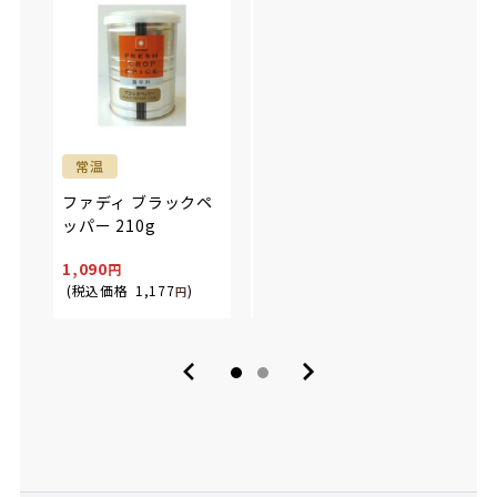
【メ
常温
冷凍
マラ(
日東ベスト JG上海風
ファディ ブラックペ
塩焼きそば 200g
ッパー 210g
299
2,83
1,090
269
2,65
(税込価格
1,177
)
(税込価格
290
円
)
(税込
円