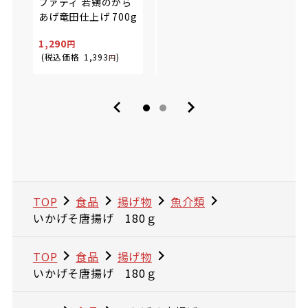
ファディ 若鶏のから
揚げ!さばの竜田揚げ
田揚
あげ竜田仕上げ 700g
350g
個(21
1,290
799
559
(税込価格
1,393
)
(税込価格
862
)
(税込
円
円
TOP
食品
揚げ物
魚介類
いかげそ唐揚げ 180ｇ
TOP
食品
揚げ物
いかげそ唐揚げ 180ｇ