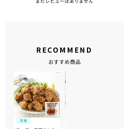
まだレビューはありません
RECOMMEND
おすすめ商品
冷凍
冷凍
冷
ファディ 銚子港で水
ファ