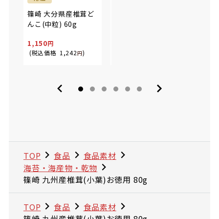
篠崎 大分県産椎茸ど
信明商事 椎茸(肉厚)
フジ
んこ(中粒) 60g
500g
海道道
1,150
2,390
3,99
(税込価格
1,242
)
(税込価格
2,581
)
(税込
円
円
TOP
食品
食品素材
海苔・海産物・乾物
篠崎 九州産椎茸(小葉)お徳用 80g
TOP
食品
食品素材
篠崎 九州産椎茸(小葉)お徳用 80g