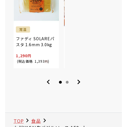
常温
常温
冷
MC
ファディ SOLAREパ
MCC イタリアピッツ
ソー
スタ 1.6mm 3.0kg
アソース 450g
クリー
1,290
819
259
(税込価格
1,393
)
(税込価格
884
)
(税込
円
円
TOP
食品