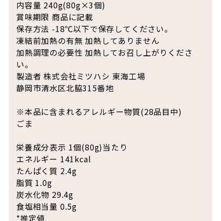
内容量 240g(80g×3個)
賞味期限 商品に記載
保存方法 -18℃以下で保存してください。
凍結前加熱の有無 加熱してありません
加熱調理の必要性 加熱してお召し上がりくださ
い。
製造者 株式会社ミツハシ 東海工場
静岡市清水区北脇315番地
※本品に含まれるアレルギー物質(28品目中)
ごま
栄養成分表示 1個(80g)当たり
エネルギー 141kcal
たんぱく質 2.4g
脂質 1.0g
炭水化物 29.4g
食塩相当量 0.5g
*推定値