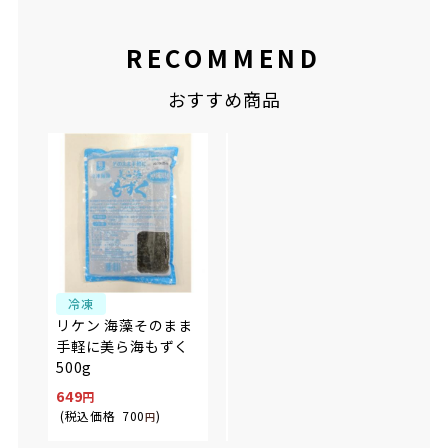
RECOMMEND
おすすめ商品
冷凍
常温
常
リケン 海藻そのまま
ファディ 三陸産 肉厚
ファ
手軽に美ら海もずく
乾燥わかめ 40g
燥わか
500g
649
1,090
799
(税込価格
700
)
(税込価格
1,177
)
(税込
円
円