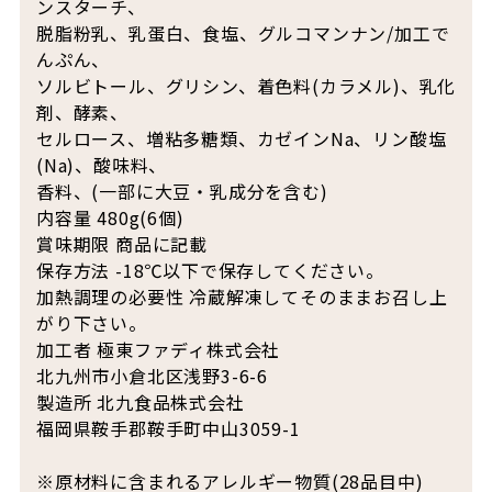
ンスターチ、
脱脂粉乳、乳蛋白、食塩、グルコマンナン/加工で
んぷん、
ソルビトール、グリシン、着色料(カラメル)、乳化
剤、酵素、
セルロース、増粘多糖類、カゼインNa、リン酸塩
(Na)、酸味料、
香料、(一部に大豆・乳成分を含む)
内容量 480g(6個)
賞味期限 商品に記載
保存方法 -18℃以下で保存してください。
加熱調理の必要性 冷蔵解凍してそのままお召し上
がり下さい。
加工者 極東ファディ株式会社
北九州市小倉北区浅野3-6-6
製造所 北九食品株式会社
福岡県鞍手郡鞍手町中山3059-1
※原材料に含まれるアレルギー物質(28品目中)