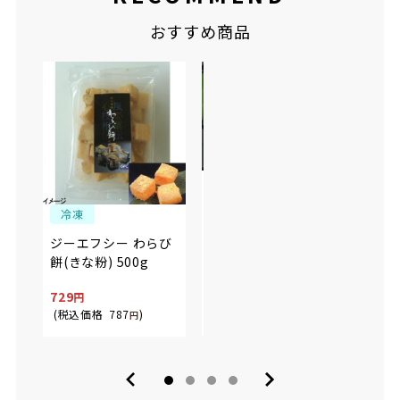
おすすめ商品
冷凍
冷凍
冷
ジーエフシー わらび
熊本いきなり団子(プ
五洋
餅(きな粉) 500g
レーン) 80g×3
ンブラ
729
599
949
(税込価格
787
)
(税込価格
646
)
(税込
円
円