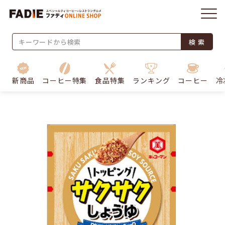
検 索
新商品
コーヒー特集
食品特集
ランキング
コーヒー
冷