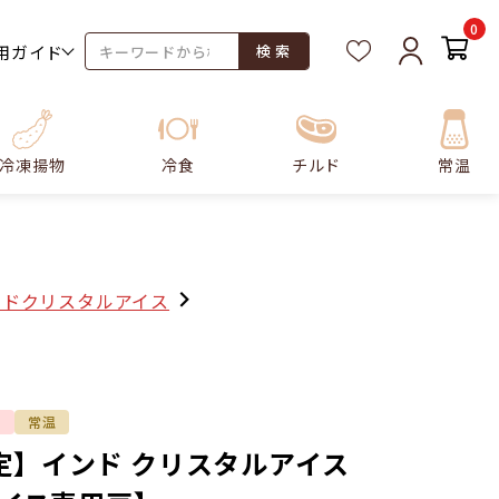
0
用ガイド
検 索
冷凍揚物
冷食
チルド
常温
ンドクリスタルアイス
定
常温
定】インド クリスタルアイス