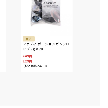
常温
ファディ ポーションガムシロ
ップ 9g×20
249
229
(税込価格
247
円
)