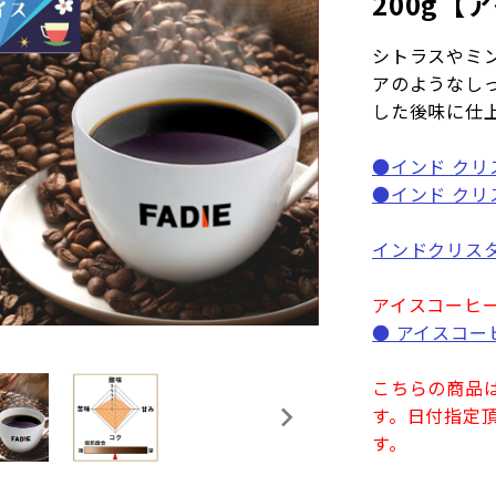
200g【
シトラスやミ
アのようなし
した後味に仕
●インド クリ
●インド クリ
インドクリス
アイスコーヒ
● アイスコー
こちらの商品は
す。日付指定
す。