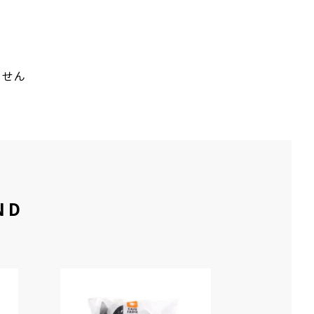
ません
ND