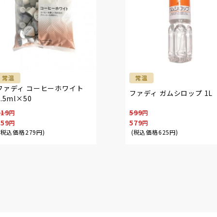
常温
常温
ファディ コーヒーホワイト
ファディ ガムシロップ 1L
4.5ml×50
319
599
259
579
(税込価格
279
円
)
(税込価格
625
円
)