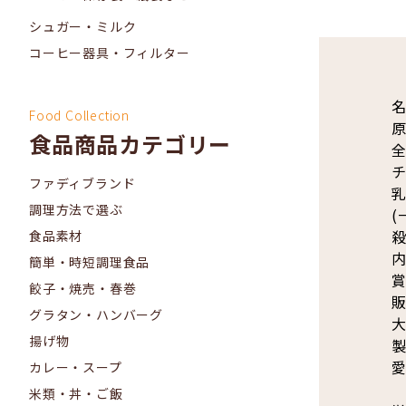
シュガー・ミルク
コーヒー器具・フィルター
名
Food Collection
原
食品商品カテゴリー
チ
ファディブランド
調理方法で選ぶ
(
食品素材
内
簡単・時短調理食品
賞
餃子・焼売・春巻
販
グラタン・ハンバーグ
大
揚げ物
製
愛
カレー・スープ
米類・丼・ご飯