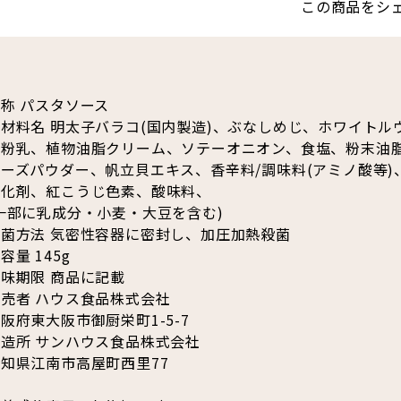
この商品をシ
称 パスタソース
材料名 明太子バラコ(国内製造)、ぶなしめじ、ホワイトル
全粉乳、植物油脂クリーム、ソテーオニオン、食塩、粉末油
ーズパウダー、帆立貝エキス、香辛料/調味料(アミノ酸等)
乳化剤、紅こうじ色素、酸味料、
一部に乳成分・小麦・大豆を含む)
殺菌方法 気密性容器に密封し、加圧加熱殺菌
容量 145g
味期限 商品に記載
売者 ハウス食品株式会社
阪府東大阪市御厨栄町1-5-7
造所 サンハウス食品株式会社
知県江南市高屋町西里77