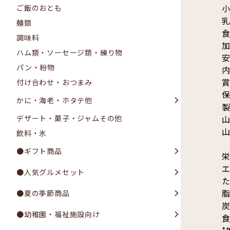
小
ご飯のおとも
麺類
調味料
加
ハム類・ソーセージ類・練り物
安
パン・粉物
内
賞
付け合わせ・おつまみ
保
かに・海老・ホタテ他
製
山
デザート・菓子・ジャムその他
山
飲料・氷
●ギフト商品
栄
エ
●人気グルメセット
た
脂
●夏の季節商品
炭
●幼稚園・福祉施設向け
食
*