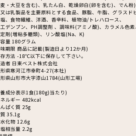
麦・大豆を含む)、乳たん白、乾燥卵白(卵を含む)、でん粉
乳又は乳製品を主要原料とする食品、豚脂、牛脂、グラスド
食塩、食物繊維、洋酒、香辛料、植物油/トレハロース、
工デンプン、PH調整剤 、調味料(アミノ酸)、カラメル色素
定剤(増粘多糖類)、リン酸塩(Na、K)
容量 180グラム
味期限 商品に記載(製造日より12か月)
存方法 -18℃以下に保存して下さい。
造者 日東ベスト株式会社
形県寒河江市幸町4-27(本社)
形県山形市大字漆山1784(山形工場)
養成分表示1食(180g)当たり)
ネルギー 482kcal
んぱく質 25g
質 35.1g
水化物 12.6g
塩相当量 2.2g
推定値