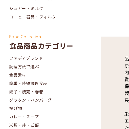
シュガー・ミルク
コーヒー器具・フィルター
Food Collection
食品商品カテゴリー
品
ファディブランド
原
調理方法で選ぶ
内
食品素材
賞
簡単・時短調理食品
餃子・焼売・春巻
製
長
グラタン・ハンバーグ
揚げ物
栄
カレー・スープ
エ
米類・丼・ご飯
た