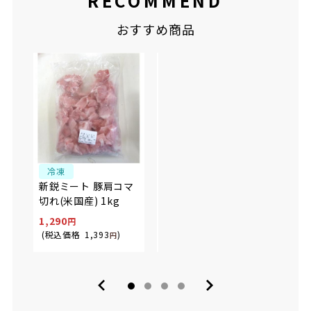
RECOMMEND
おすすめ商品
冷凍
冷凍
冷
新鋭ミート 豚肩コマ
アメリカ産豚肉切り
欲し
切れ(米国産) 1kg
落とし 500g
スライ
1,290
649
1,29
(税込価格
1,393
)
(税込価格
700
)
(税込
円
円