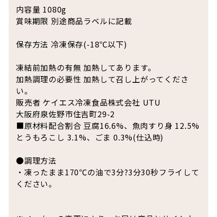
内容量 1080g
賞味期限 別途商品ラベルに記載
保存方法 冷凍保存(-18℃以下)
凍結前加熱の有無 加熱してあります。
加熱調理の必要性 加熱して召し上がってくださ
い。
販売者 ケイエス冷凍食品株式会社 UTU
大阪府泉佐野市住吉町29-2
■原材料配合割合 豆腐16.6%、魚肉すり身 12.5%
とうもろこし 3.1%、ごま 0.3%(仕込時)
●調理方法
・凍ったまま170℃の油で3分?3分30秒フライして
ください。