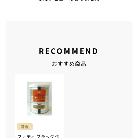
RECOMMEND
おすすめ商品
【メ
常温
冷凍
マラ(
日東ベスト JG上海風
ファディ ブラックペ