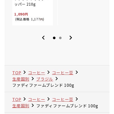
塩焼きそば 200g
ッパー 210g
299
2,83
1,090
269
2,65
(税込価格
1,177
)
(税込価格
290
円
)
(税込
円
TOP
コーヒー
コーヒー豆
生産国別
ブラジル
ファディファームブレンド 100g
TOP
コーヒー
コーヒー豆
生産国別
ファディファームブレンド 100g