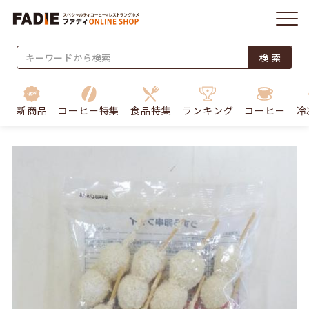
検 索
新商品
コーヒー特集
食品特集
ランキング
コーヒー
冷