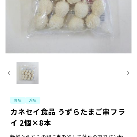
冷凍
冷凍
カネセイ食品 うずらたまご串フラ
イ 2個×8本
新鮮なうずらの卵に串を通して薄めの衣でパン粉