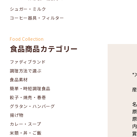
シュガー・ミルク
コーヒー器具・フィルター
Food Collection
食品商品カテゴリー
ファディブランド
調理方法で選ぶ
*
食品素材
簡単・時短調理食品
餃子・焼売・春巻
名
グラタン・ハンバーグ
原
揚げ物
原
カレー・スープ
内
賞
米類・丼・ご飯