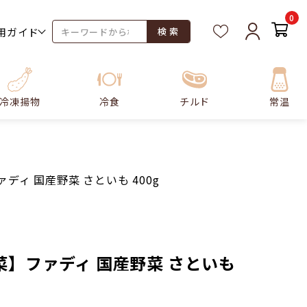
0
用ガイド
検 索
冷凍揚物
冷食
チルド
常温
ディ 国産野菜 さといも 400g
菜】ファディ 国産野菜 さといも