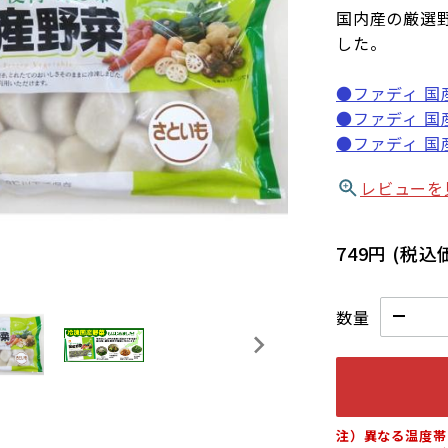
国内産の厳選
した。
●ファディ 国産
●ファディ 国産
●ファディ 国産
レビューを
749円
(税込
数量
注）異なる温度帯