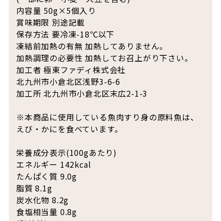
内容量 50g×5個入り
賞味期限 別途記載
保存方法 要冷凍-18℃以下
凍結前加熱の有無 加熱してありません。
加熱調理の必要性 加熱してお召上がり下さい。
加工者 極東ファディ株式会社
北九州市小倉北区浅野3-6-6
加工所 北九州市小倉北区末広2-1-3
※本商品に使用している魚肉すり身の原料魚は、
えび・かにを食べています。
栄養成分表示(100gあたり)
エネルギー 142kcal
たんぱく質 9.0g
脂質 8.1g
炭水化物 8.2g
食塩相当量 0.8g