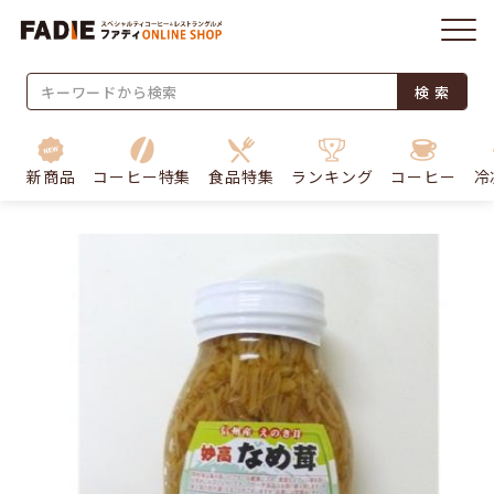
検 索
新商品
コーヒー特集
食品特集
ランキング
コーヒー
冷