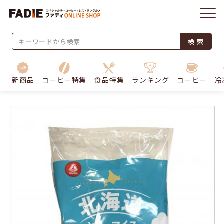
検 索
新商品
コーヒー特集
食品特集
ランキング
コーヒー
冷