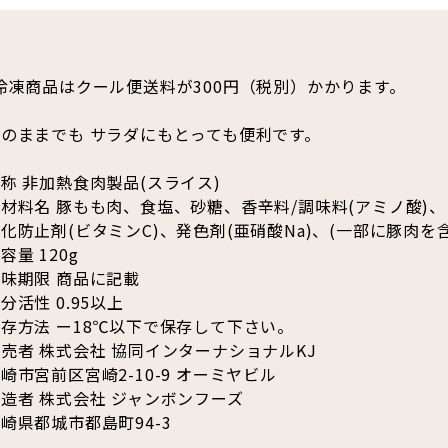
冷凍商品はクール便送料が300円（税別）かかります。
そのままでも サラダにもとっても便利です。
称 非加熱食肉製品(スライス)
材料名 豚もも肉、食塩、砂糖、香辛料/調味料(アミノ酸)、
化防止剤(ビタミンC)、発色剤(亜硝酸Na)、(一部に豚肉を
容量 120g
味期限 商品に記載
分活性 0.95以上
存方法 ー18℃以下で保存して下さい。
売者 株式会社 協同インターナショナルKJ
崎市宮前区宮崎2-10-9 オーミヤビル
造者 株式会社 ジャンボンフーズ
崎県都城市都島町94-3