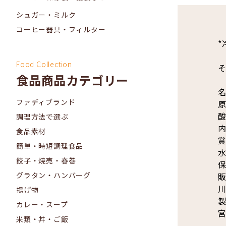
シュガー・ミルク
コーヒー器具・フィルター
*
Food Collection
食品商品カテゴリー
名
ファディブランド
原
酸
調理方法で選ぶ
内
食品素材
賞
簡単・時短調理食品
水
餃子・焼売・春巻
保
グラタン・ハンバーグ
販
川
揚げ物
製
カレー・スープ
宮
米類・丼・ご飯