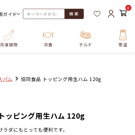
0
用ガイド
検 索
冷凍揚物
冷食
チルド
常温
スパム
協同食品 トッピング用生ハム 120g
トッピング用生ハム 120g
 サラダにもとっても便利です。