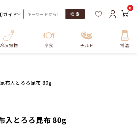
0
用ガイド
検 索
冷凍揚物
冷食
チルド
常温
根昆布入とろろ昆布 80g
布入とろろ昆布 80g
。