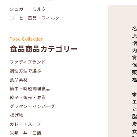
シュガー・ミルク
コーヒー器具・フィルター
名
原
Food Collection
増
食品商品カテゴリー
内
賞
ファディブランド
調理方法で選ぶ
販
福
食品素材
簡単・時短調理食品
栄
餃子・焼売・春巻
エ
グラタン・ハンバーグ
た
揚げ物
脂
炭
カレー・スープ
食
米類・丼・ご飯