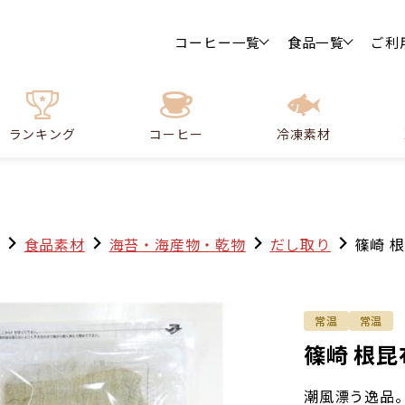
コーヒー一覧
食品一覧
ご利
ランキング
コーヒー
冷凍素材
食品素材
海苔・海産物・乾物
だし取り
篠崎 
常温
常温
篠崎 根昆
潮風漂う逸品