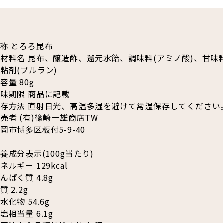
称 とろろ昆布
材料名 昆布、醸造酢、還元水飴、調味料(アミノ酸)、甘味料
粘剤(プルラン)
容量 80g
味期限 商品に記載
保存方法 直射日光、高温多湿を避けて常温保存してください
売者 (有)篠崎一雄商店TW
岡市博多区板付5-9-40
養成分表示(100g当たり)
ネルギー 129kcal
んぱく質 4.8g
質 2.2g
水化物 54.6g
塩相当量 6.1g