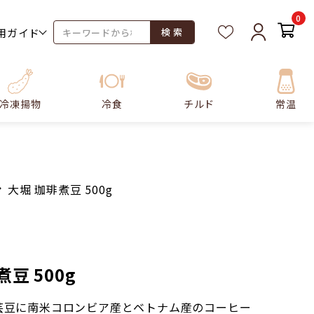
0
用ガイド
検 索
冷凍揚物
冷食
チルド
常温
大堀 珈琲煮豆 500g
豆 500g
芸豆に南米コロンビア産とベトナム産のコーヒー