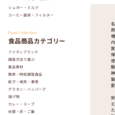
シュガー・ミルク
コーヒー器具・フィルター
名
原
Food Collection
食品商品カテゴリー
内
賞
ファディブランド
調理方法で選ぶ
販
食品素材
神
簡単・時短調理食品
製
餃子・焼売・春巻
愛
グラタン・ハンバーグ
揚げ物
栄
エ
カレー・スープ
た
米類・丼・ご飯