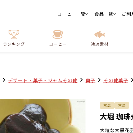
コーヒー一覧
食品一覧
ご利
ランキング
コーヒー
冷凍素材
デザート・菓子・ジャムその他
菓子
その他菓子
常温
常温
大堀 珈琲煮
大粒な大黒花