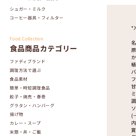
シュガー・ミルク
コーヒー器具・フィルター
*
Food Collection
名
食品商品カテゴリー
原
ファディブランド
調理方法で選ぶ
食品素材
簡単・時短調理食品
ミ
餃子・焼売・春巻
調
グラタン・ハンバーグ
揚げ物
内
カレー・スープ
賞
米類・丼・ご飯