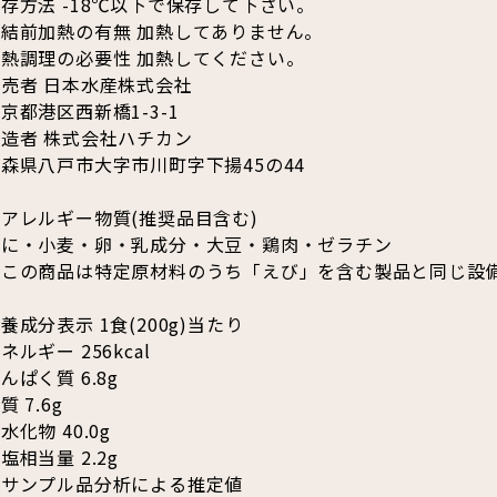
存方法 -18℃以下で保存して下さい。
凍結前加熱の有無 加熱してありません。
加熱調理の必要性 加熱してください。
売者 日本水産株式会社
京都港区西新橋1-3-1
造者 株式会社ハチカン
森県八戸市大字市川町字下揚45の44
アレルギー物質(推奨品目含む)
かに・小麦・卵・乳成分・大豆・鶏肉・ゼラチン
※この商品は特定原材料のうち「えび」を含む製品と同じ設
養成分表示 1食(200g)当たり
ネルギー 256kcal
んぱく質 6.8g
質 7.6g
水化物 40.0g
塩相当量 2.2g
※サンプル品分析による推定値