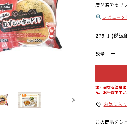
層が奏でるリ
レビューを
279円
(税込
数量
注）異なる温度帯
ん。お手数ですが
お気に入
この商品をシ