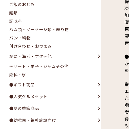
保
ご飯のおとも
麺類
調味料
販
東
ハム類・ソーセージ類・練り物
製
パン・粉物
青
付け合わせ・おつまみ
●
かに・海老・ホタテ他
デザート・菓子・ジャムその他
飲料・氷
栄
●ギフト商品
エ
●人気グルメセット
た
脂
●夏の季節商品
炭
食
●幼稚園・福祉施設向け