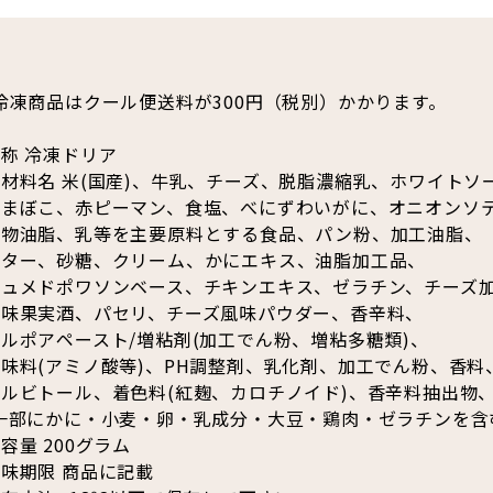
冷凍商品はクール便送料が300円（税別）かかります。
称 冷凍ドリア
材料名 米(国産)、牛乳、チーズ、脱脂濃縮乳、ホワイトソ
かまぼこ、赤ピーマン、食塩、べにずわいがに、オニオンソ
植物油脂、乳等を主要原料とする食品、パン粉、加工油脂、
バター、砂糖、クリーム、かにエキス、油脂加工品、
フュメドポワソンベース、チキンエキス、ゼラチン、チーズ
甘味果実酒、パセリ、チーズ風味パウダー、香辛料、
ルポアペースト/増粘剤(加工でん粉、増粘多糖類)、
味料(アミノ酸等)、PH調整剤、乳化剤、加工でん粉、香料
ソルビトール、着色料(紅麹、カロチノイド)、香辛料抽出物
(一部にかに・小麦・卵・乳成分・大豆・鶏肉・ゼラチンを含
容量 200グラム
味期限 商品に記載