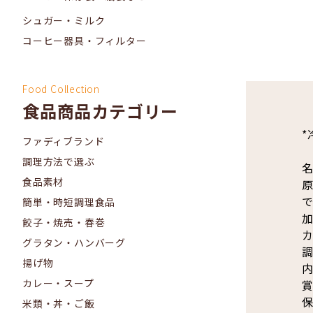
シュガー・ミルク
コーヒー器具・フィルター
Food Collection
食品商品カテゴリー
*
ファディブランド
調理方法で選ぶ
名
食品素材
原
で
簡単・時短調理食品
加
餃子・焼売・春巻
カ
グラタン・ハンバーグ
調
揚げ物
内
カレー・スープ
賞
保
米類・丼・ご飯