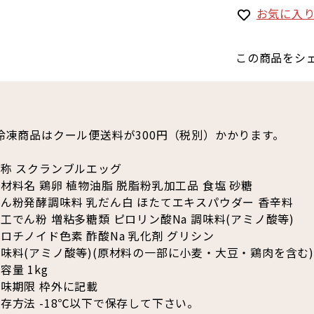
お気に入
この商品をシ
冷凍商品はクール便送料が300円（税別）かかります。
称 スクランブルエッグ
材料名 鶏卵 植物油脂 脱脂粉乳加工品 食塩 砂糖
ん粉発酵調味料 乳だん白 ほたてエキスパウダー 香辛料
工でん粉 増粘多糖類 ピロリン酸Na 調味料(アミノ酸等)
ロチノイド色素 酢酸Na 乳化剤 グリシン
味料(アミノ酸等)(原材料の一部に小麦・大豆・鶏肉を含む)
容量 1kg
味期限 枠外に記載
存方法 -18℃以下で保存して下さい。