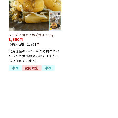
ファディ 数の子松前漬け 200g
1,390
(税込価格
1,501
)
円
北海道産のいか・がごめ昆布にパ
リパリと食感のよい数の子をたっ
ぷり加えています。
冷凍
期間限定
冷凍