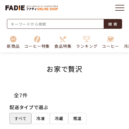
検 索
新商品
コーヒー特集
食品特集
ランキング
コーヒー
冷
お家で贅沢
全7件
配送タイプで選ぶ
すべて
冷凍
冷蔵
常温