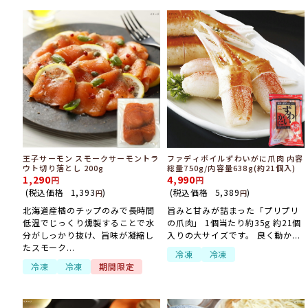
王子サーモン スモークサーモントラ
ファディボイルずわいがに爪肉 内容
ウト切り落とし 200g
総量750g/内容量638g(約21個入)
1,290
4,990
(税込価格
1,393
)
(税込価格
5,389
)
円
円
北海道産楢のチップのみで長時間
旨みと甘みが詰まった「プリプリ
低温でじっくり燻製することで水
の爪肉」 1個当たり約35g 約21個
分がしっかり抜け、旨味が凝縮し
入りの大サイズです。 良く動か...
たスモーク...
冷凍
冷凍
冷凍
冷凍
期間限定