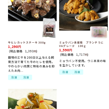
牛ヒレカットステーキ 300g
ミョウバン未使用 ブランチうに
VAグレード 100ｇ
1,290
1,590
(税込価格
1,393
)
円
(税込価格
1,717
)
円
穀物のエサを200日以上与える飼
ミョウバン不使用。ウニ本来の味
育方法で育てた牛のヒレを使用。
を生かしています。
やわらかい肉質と特有の臭みを抑
えたお肉...
冷凍
冷凍
冷凍
冷凍