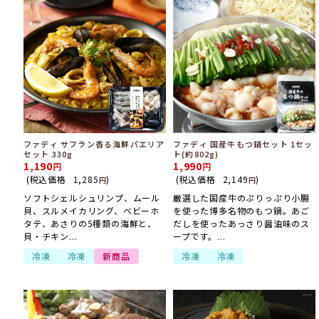
ファディ サフラン香る海鮮パエリア
ファディ 国産牛もつ鍋セット 1セッ
セット 330g
ト(約802g)
1,190
1,990
(税込価格
1,285
)
(税込価格
2,149
)
円
円
ソフトシェルシュリンプ、ムール
厳選した国産牛のぷりっぷり小腸
貝、スルメイカリング、ベビーホ
を使った博多名物のもつ鍋。あご
タテ、あさりの5種類の海鮮と、
だしを使ったあっさり醤油味のス
貝・チキン...
ープです。...
冷凍
冷凍
新商品
冷凍
冷凍