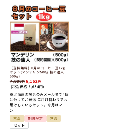
【送料無料】8月のコーヒー豆1kg
セット(マンデリン500g 技の達人
500g)
7,900
6,162
(税込価格
6,654
円
)
※北海道の場合のみメール便で4個
に分けてご発送 毎月月替わりでお
届けしているセット。今月はマ
ン...
常温
期間限定
常温
セット