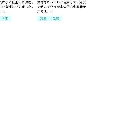
風味よく仕上げた具を、
具材をたっぷりと使用して、薄皮
らかな皮に包みました。
で巻いて作った本格的な中華春巻
..
きです。...
冷凍
冷凍
冷凍