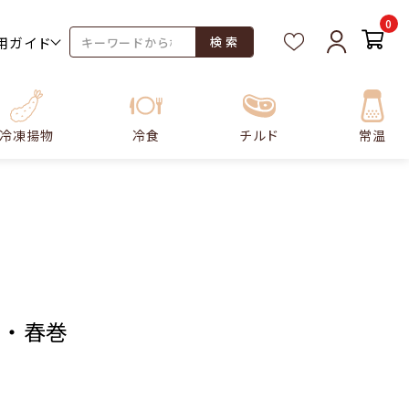
0
用ガイド
検 索
冷凍揚物
冷食
チルド
常温
売・春巻