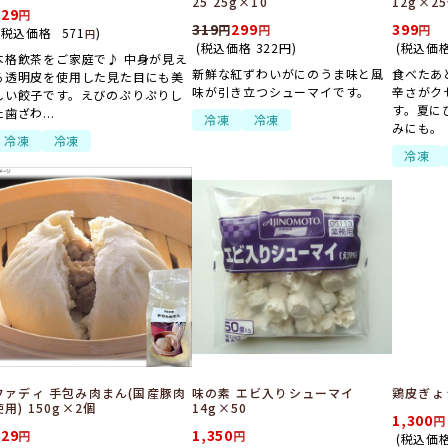
25 25g×10
12g×2
529
319
299
399
(税込価格
571
)
円
(税込価格
322
円
)
(税込価
本格飲茶をご家庭で♪ 中身が見え
新鮮な紅ずわいがにのうま味と風
食べたあ
る透明皮を使用した見た目にも美
味が引き立つシューマイです。
辛さがク
しい餃子です。えびのぷりぷりし
す。夏に
た歯ざわ...
冷凍
冷凍
みにも。
冷凍
冷凍
冷凍
ファディ 手包み肉まん(国産豚肉
味の素 エビ入りシューマイ
鶏皮ぎょう
使用) 150g×2個
14g×50
1,300
529
1,350
(税込価