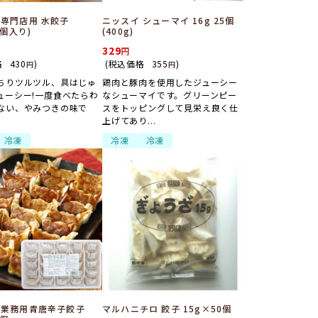
 専門店用 水餃子
ニッスイ シューマイ 16g 25個
5個入り)
(400g)
329
格
430
)
(税込価格
355
)
円
円
ちりツルツル、具はじゅ
鶏肉と豚肉を使用したジューシー
ューシー!一度食べたらわ
なシューマイです。グリーンピー
ない、やみつきの味で
スをトッピングして見栄え良く仕
上げてあり...
冷凍
冷凍
冷凍
 業務用青唐辛子餃子
マルハニチロ 餃子 15g×50個