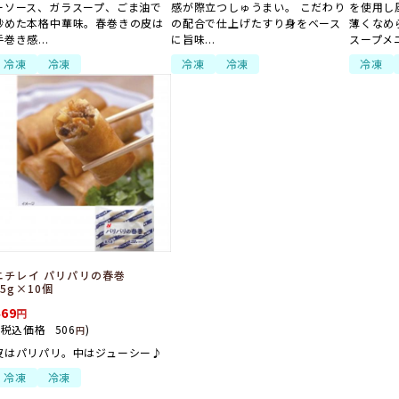
ーソース、ガラスープ、ごま油で
感が際立つしゅうまい。 こだわり
を使用し
炒めた本格中華味。春巻きの皮は
の配合で仕上げたすり身をベース
薄くなめ
手巻き感...
に旨味...
スープメニ.
冷凍
冷凍
冷凍
冷凍
冷凍
ニチレイ パリパリの春巻
35g×10個
469
(税込価格
506
)
円
皮はパリパリ。中はジューシー♪
冷凍
冷凍