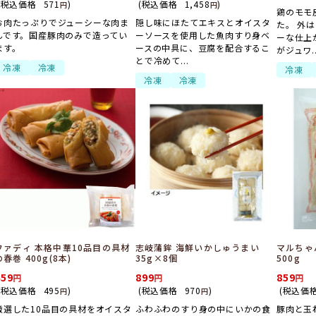
(税込価格
571
)
(税込価格
1,458
)
円
円
鶏のモモ
お肉たっぷりでジューシーな肉ま
隠し味にほたてエキスとオイスタ
た。 外
んです。国産豚肉のみで造ってい
ーソースを使用した魚肉すり身ベ
ーな仕上
ます。
ースの中具に、豆腐を配合するこ
がジュワ..
とで冷めて...
冷凍
冷凍
冷凍
冷凍
冷凍
ファディ 本格中華10品目の具材
志岐蒲鉾 海鮮いかしゅうまい
マルちゃ
の春巻 400g(8本)
35g×8個
500g
459
899
859
(税込価格
495
)
(税込価格
970
)
(税込価
円
円
厳選した10品目の具材をオイスタ
ふわふわのすり身の中にいかの食
豚肉と玉