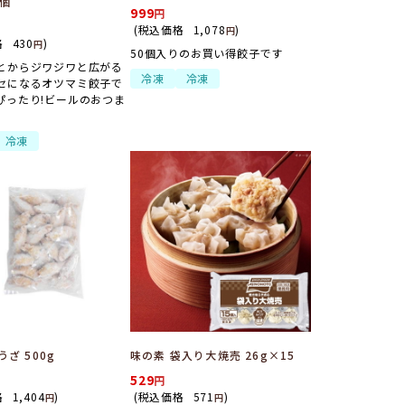
5個
999
(税込価格
1,078
)
円
格
430
)
円
50個入りのお買い得餃子です
とからジワジワと広がる
冷凍
冷凍
セになるオツマミ餃子で
ぴったり!ビールのおつま
冷凍
ざ 500g
味の素 袋入り大焼売 26g×15
529
格
1,404
)
(税込価格
571
)
円
円