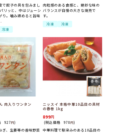
皮で餃子の具を包みまし
肉粒感のある食感と、絶妙な味の
はパリッと、中はジューシ
バランスが自慢の大きな焼売で
がり。噛み締めると旨味
す。
.
冷凍
冷凍
冷凍
ん 肉入りワンタン
ニッスイ 本格中華10品目の具材
の春巻 1kg
899
格
927
)
(税込価格
970
)
円
円
ねぎ、生姜等の香味野菜
中華料理で馴染みのある10品目の