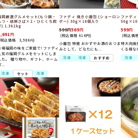
福岡厳選グルメセット(もつ鍋・
ファディ 焼き小籠包 (ショーロン
ファディ
もつ・胡麻さば×2・ひとくち餃
ポー) 30g×16個入り
50g×10
) 1.362kg
599
569
599
3,691
(税込価格
614
円
)
(税込価
(税込価格
3,986
)
円
小籠包 特徴 おかずやお酒のおつま
特大肉焼
本場福岡の味をご家庭で! ファディ
みとして、どなたにも...
くる様な本
人気の福岡グルメをセットにしま
冷凍
冷凍
冷凍
おすすめ
した。 贈り物や、ギフト、ホーム
...
冷凍
冷凍
セット