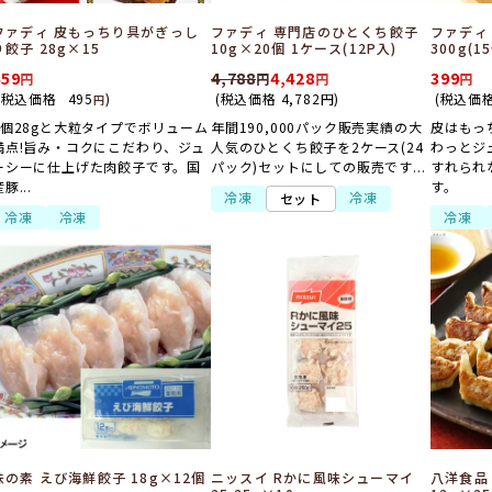
ファディ 皮もっちり具がぎっし
ファディ 専門店のひとくち餃子
ファディ
り餃子 28g×15
10g×20個 1ケース(12P入)
300g(1
459
4,788
4,428
399
(税込価格
495
)
(税込価格
4,782
円
)
(税込価
円
1個28gと大粒タイプでボリューム
年間190,000パック販売実績の大
皮はもっ
満点!旨み・コクにこだわり、ジュ
人気のひとくち餃子を2ケース(24
わっとジ
ーシーに仕上げた肉餃子です。国
パック)セットにしての販売です...
すれられ
豚...
す。
冷凍
冷凍
セット
冷凍
冷凍
冷凍
味の素 えび海鮮餃子 18g×12個
ニッスイ Rかに風味シューマイ
八洋食品