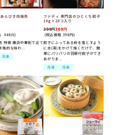
 あらびき肉焼売
ファディ 専門店のひとくち餃子
10g×20コ入り
399
369
格
646
)
(税込価格
398
円
)
円
売 特徴 横浜中華街で出て
餃子にふってある粉を落とすよう
格的な味わ...
に水(湯)をかけて焼くだけで、簡
単にパリパリの羽根付餃子ができ
冷凍
あがりま...
冷凍
冷凍