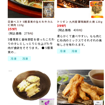
日東ベスト 5種果実の旨だれ牛カル
トリゼン 九州産華味鶏炭火焼 120g
ビ焼肉 110g
399
259
(税込価格
430
)
円
(税込価格
279
)
円
柔らかくて食べやすい。もも肉と
5種果実と香味野菜を使ったこだわ
むね肉のミックスでそれぞれの美
りのタレとしっとりと仕上げた牛
味しさを味わえます。
肉が食欲をそそります。 ● 5種果
冷凍
冷凍
実の...
冷凍
冷凍