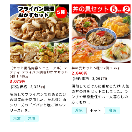
【セット商品内容リニューアル】フ
丼の具セット 5種×2個 1.7kg
ァディ フライパン調理おかずセット
2,840
5種 1.48kg
(税込価格
3,067
)
円
3,079
湯煎してごはんに乗せるだけ!人気
(税込価格
3,325
)
円
の丼の具をセットにしました。ラ
解凍してフライパンで炒めるだけ
ンチや単身赴任やお一人暮らしの
の国産肉を使用した、たれ漬け肉
方にもお...
シリーズの「パパッと晩ごはんシ
リーズ」を...
冷凍
冷凍
セット
冷凍
冷凍