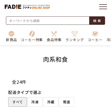
検 索
新商品
コーヒー特集
食品特集
ランキング
コーヒー
冷
肉系和食
全24件
配送タイプで選ぶ
すべて
冷凍
冷蔵
常温