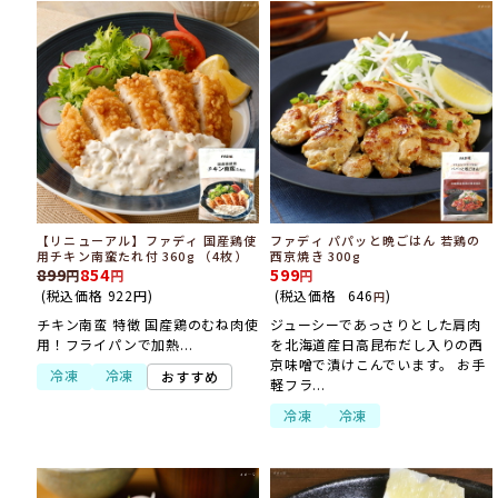
【リニューアル】ファディ 国産鶏使
ファディ パパッと晩ごはん 若鶏の
用チキン南蛮たれ付 360g （4枚）
西京焼き 300g
899
854
599
(税込価格
922
円
)
(税込価格
646
)
円
チキン南蛮 特徴 国産鶏のむね肉使
ジューシーであっさりとした肩肉
用！フライパンで加熱...
を北海道産日高昆布だし入りの西
京味噌で漬けこんでいます。 お手
冷凍
冷凍
おすすめ
軽フラ...
冷凍
冷凍