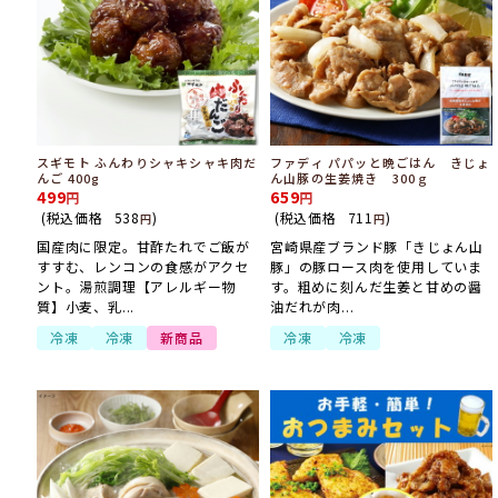
スギモト ふんわりシャキシャキ肉だ
ファディ パパッと晩ごはん きじょ
んご 400g
ん山豚の生姜焼き 300ｇ
499
659
(税込価格
538
)
(税込価格
711
)
円
円
国産肉に限定。甘酢たれでご飯が
宮崎県産ブランド豚「きじょん山
すすむ、レンコンの食感がアクセ
豚」の豚ロース肉を使用していま
ント。湯煎調理【アレルギー物
す。粗めに刻んだ生姜と甘めの醤
質】小麦、乳...
油だれが肉...
冷凍
冷凍
新商品
冷凍
冷凍