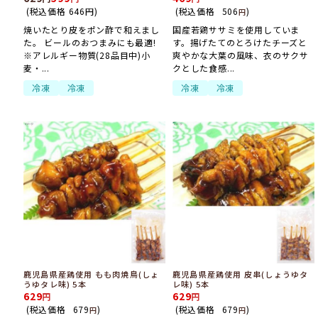
(税込価格
646
円
)
(税込価格
506
)
円
焼いたとり皮をポン酢で和えまし
国産若鶏ササミを使用していま
た。 ビールのおつまみにも最適!
す。揚げたてのとろけたチーズと
※アレルギー物質(28品目中)小
爽やかな大葉の風味、衣のサクサ
麦・...
クとした食感...
冷凍
冷凍
冷凍
冷凍
鹿児島県産鶏使用 もも肉焼鳥(しょ
鹿児島県産鶏使用 皮串(しょうゆタ
うゆタレ味) 5本
レ味) 5本
629
629
(税込価格
679
)
(税込価格
679
)
円
円