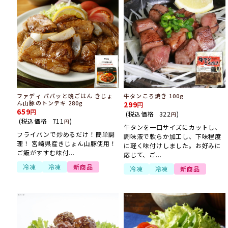
ファディ パパッと晩ごはん きじょ
牛タンころ焼き 100g
ん山豚のトンテキ 280g
299
659
(税込価格
322
)
円
(税込価格
711
)
円
牛タンを一口サイズにカットし、
フライパンで炒めるだけ！簡単調
調味液で軟らか加工し、下味程度
理！ 宮崎県産きじょん山豚使用！
に軽く味付けしました。お好みに
ご飯がすすむ味付...
応じて、ご...
冷凍
冷凍
新商品
冷凍
冷凍
新商品