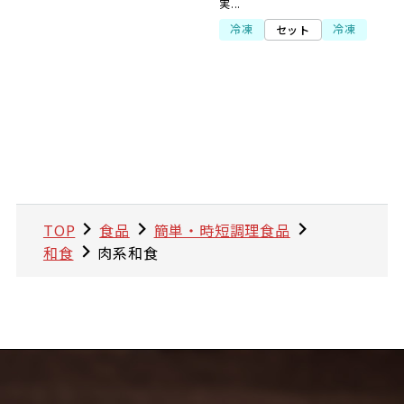
実...
冷凍
冷凍
セット
TOP
食品
簡単・時短調理食品
和食
肉系和食