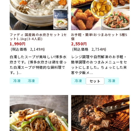
ファディ 国産鶏の水炊きセット 1セ
お手軽・簡単!おつまみセット 5種5
ット1.1kg(3-4人前)
個
1,990
2,550
(税込価格
2,149
)
(税込価格
2,754
)
円
円
白濁したスープが美味しい!博多水
レンジ調理や自然解凍のお手軽・
炊きです。(博多水炊きは鶏を使っ
簡単調理のおつまみメニューをセ
た白濁スープが特徴的な鍋料理で
ットにしました。ちょっとした来
す。)...
客や夕飯メ...
冷凍
冷凍
冷凍
冷凍
セット