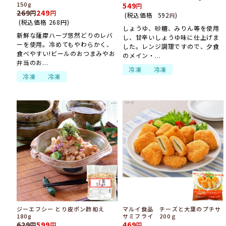
150g
549
269
249
(税込価格
592
)
円
(税込価格
268
円
)
しょうゆ、砂糖、みりん等を使用
新鮮な薩摩ハーブ悠然どりのレバ
し、甘辛いしょうゆ味に仕上げま
ーを使用。冷めてもやわらかく、
した。レンジ調理ですので、夕食
食べやすい!ビールのおつまみやお
のメイン・...
弁当のお...
冷凍
冷凍
冷凍
冷凍
ジーエフシー とり皮ポン酢和え
マルイ食品 チーズと大葉のプチサ
180g
サミフライ 200ｇ
629
599
469