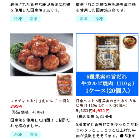
厳選された新鮮な鹿児島県産若鶏
厳選された新鮮な鹿児島県産若鶏
を使用した国産焼き鳥です。
を使用した国産焼き鳥です。
冷凍
冷凍
冷凍
冷凍
ファディ たれ付き肉だんご 10個入
日東ベスト 5種果実の旨だれ牛カル
ビ焼肉 110g 1ケース(20個入)
399
5,181
4,921
(税込価格
430
)
円
(税込価格
5,314
円
)
国産鶏を使用した肉団子に甘酢だ
5種果実と香味野菜を使ったこだわ
れを絡めました。
りのタレとしっとりと仕上げた牛
冷凍
冷凍
肉が食欲をそそります。● 5種果