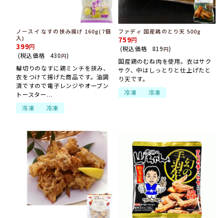
ノースイ なすの挟み揚げ 160g(7個
ファディ 国産鶏のとり天 500g
入)
759
399
(税込価格
819
)
円
(税込価格
430
)
円
国産鶏のむね肉を使用。衣はサク
輪切りのなすに鶏ミンチを挟み、
サク、中はしっとりと仕上げたと
衣をつけて揚げた商品です。油調
り天です。
済ですので電子レンジやオーブン
冷凍
冷凍
トースター...
冷凍
冷凍