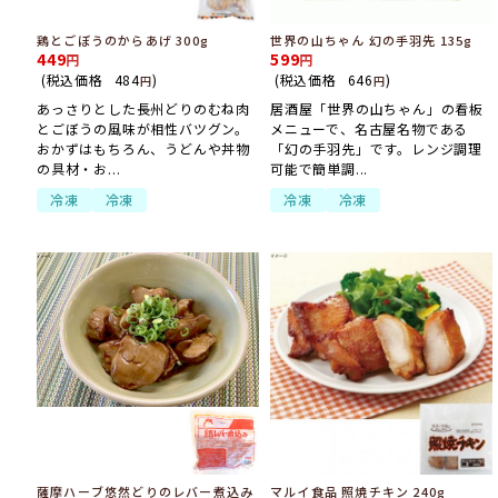
鶏とごぼうのからあげ 300g
世界の山ちゃん 幻の手羽先 135g
449
599
(税込価格
484
)
(税込価格
646
)
円
円
あっさりとした長州どりのむね肉
居酒屋「世界の山ちゃん」の看板
とごぼうの風味が相性バツグン。
メニューで、名古屋名物である
おかずはもちろん、うどんや丼物
「幻の手羽先」です。レンジ調理
の具材・お...
可能で簡単調...
冷凍
冷凍
冷凍
冷凍
薩摩ハーブ悠然どりのレバー煮込み
マルイ食品 照焼チキン 240g