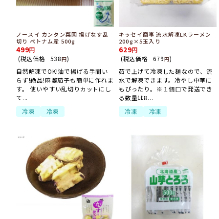
ノースイ カンタン菜園 揚げなす乱
キッセイ商事 流水解凍LKラーメン
切り ベトナム産 500g
200g×5玉入り
499
629
(税込価格
538
)
(税込価格
679
)
円
円
自然解凍でOK!油で揚げる手間い
茹で上げて冷凍した麺なので、流
らず!絶品!麻婆茄子も簡単に作れま
水で解凍できます。冷やし中華に
す。 使いやすい乱切りカットにし
もぴったり。※１個口で発送でき
て...
る数量は8...
冷凍
冷凍
冷凍
冷凍