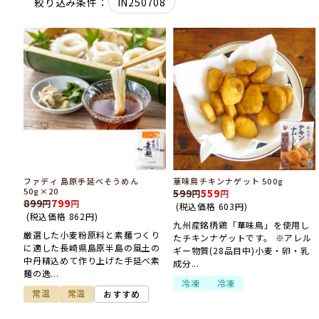
IN250708
絞り込み条件：
ファディ 島原手延べそうめん
華味鳥チキンナゲット 500g
50g×20
599
559
899
799
(税込価格
603
円
)
(税込価格
862
円
)
九州産銘柄鶏「華味鳥」を使用し
厳選した小麦粉原料と素麺つくり
たチキンナゲットです。 ※アレル
に適した長崎県島原半島の風土の
ギー物質(28品目中)小麦・卵・乳
中丹精込めて作り上げた手延べ素
成分...
麺の逸...
冷凍
冷凍
常温
常温
おすすめ