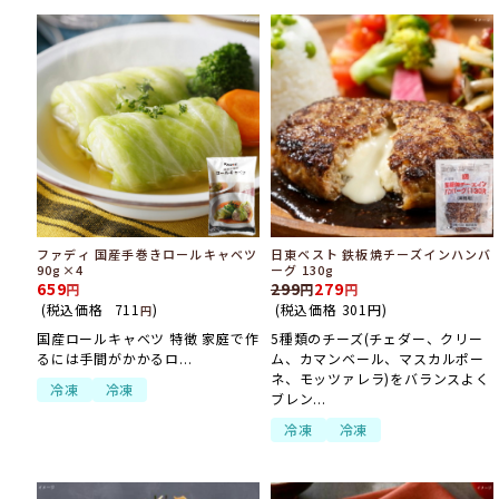
ファディ 国産手巻きロールキャベツ
日東ベスト 鉄板焼チーズインハンバ
90g×4
ーグ 130g
659
299
279
(税込価格
711
)
(税込価格
301
円
)
円
国産ロールキャベツ 特徴 家庭で作
5種類のチーズ(チェダー、クリー
るには手間がかかるロ...
ム、カマンベール、マスカルポー
ネ、モッツァレラ)をバランスよく
冷凍
冷凍
ブレン...
冷凍
冷凍