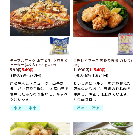
テーブルマーク 山芋とろ-り焼き ク
ニチレイフーズ 究極の唐揚げ(むね)
ォーター(3枚入) 200g×3枚
1kg
599
549
1,690
1,548
(税込価格
592
円
)
(税込価格
1,671
円
)
居酒屋人気メニューの「山芋鉄
おいしさとヘルシーを兼ね備えた
板」がお家で手軽に。 国産山芋を
究極のからあげ。若鶏のむね肉を
使用したふんわり生地に、キャベ
使用し、薄衣に仕上げています。
ツといかを...
むね肉特有...
冷凍
冷凍
冷凍
冷凍