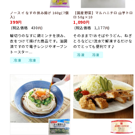
ノースイ なすの挟み揚げ 160g(7個
【国産野菜】マルハニチロ 山芋トロ
入)
ロ 50g×10
399
1,090
(税込価格
430
)
(税込価格
1,177
)
円
円
輪切りのなすに鶏ミンチを挟み、
そのままで!おそばやうどん、ねぎ
衣をつけて揚げた商品です。油調
とろなどに!流水で解凍するだけな
済ですので電子レンジやオーブン
のでとっても便利です♪
トースター...
冷凍
冷凍
冷凍
冷凍