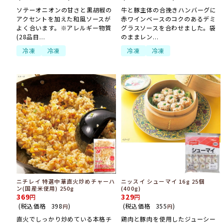
ソテーオニオンの甘さと黒胡椒の
牛と豚主体の合挽きハンバーグに
アクセントを加えた和風ソースが
赤ワインベースのコクのあるデミ
よく合います。※アレルギー物質
グラスソースを合わせました。袋
(28品目...
のままレン...
冷凍
冷凍
冷凍
冷凍
ニチレイ 特選中華直火炒めチャーハ
ニッスイ シューマイ 16g 25個
ン(国産米使用) 250g
(400g)
369
329
(税込価格
398
)
(税込価格
355
)
円
円
直火でしっかり炒めている本格チ
鶏肉と豚肉を使用したジューシー