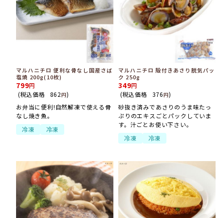
マルハニチロ 便利な骨なし国産さば
マルハニチロ 殻付きあさり脱気パッ
塩焼 200g(10枚)
ク 250g
799
349
(税込価格
862
)
(税込価格
376
)
円
円
お弁当に便利!自然解凍で使える骨
砂抜き済みであさりのうま味たっ
なし焼き魚。
ぷりのエキスごとパックしていま
す。汁ごとお使い下さい。
冷凍
冷凍
冷凍
冷凍