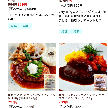
450g
829
799
999
959
(税込価格
862
円
)
(税込価格
1,035
円
)
VeryBerryのアボカドダイスは、適
コリッコリの食感をお楽しみ下さ
度に熟した良質の果実を選別し、
い!!
皮むき・種取りしてカットして
お...
冷凍
冷凍
冷凍
冷凍
日東ベスト ソースインヴィアンド和
日東ベスト JGソースインハンバー
風 160g(固形量120g)
グヴィアンド(デミ) 150g
299
299
(税込価格
322
)
(税込価格
322
)
円
円