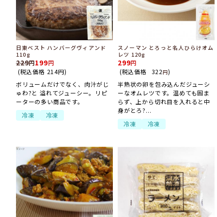
日東ベスト ハンバーグヴィアンド
スノーマン とろっと名人ひらけオム
110g
レツ 120g
229
199
299
(税込価格
214
円
)
(税込価格
322
)
円
ボリュームだけでなく、肉汁がじ
半熟状の卵を包み込んだジューシ
ゅわ?と 溢れてジューシー。リピ
ーなオムレツです。温めても固ま
ーターの多い商品です。
らず、上から切れ目を入れると中
身がとろ?...
冷凍
冷凍
冷凍
冷凍