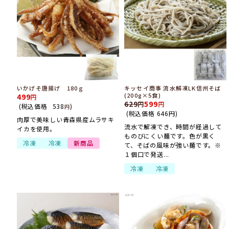
いかげそ唐揚げ 180ｇ
キッセイ商事 流水解凍LK信州そば
(200g×5食)
499
629
599
(税込価格
538
)
円
(税込価格
646
円
)
肉厚で美味しい青森県産ムラサキ
流水で解凍でき、時間が経過して
イカを使用。
ものびにくい麺です。色が黒く
冷凍
冷凍
新商品
て、そばの風味が強い麺です。※
１個口で発送...
冷凍
冷凍